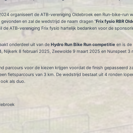
4 organiseert de ATB-vereniging Oldebroek een Run-bike-run wedst
or gevonden en zal de wedstrijd de naam dragen “
Frix fysio RBR Ol
 de ATB-vereniging Frix fysio hartelijk bedanken voor de sponsori
akt onderdeel uit van de
Hydro Run Bike Run competitie
en is de
24, Nijkerk 8 februari 2025, Zeewolde 9 maart 2025 en Nunspeet 3
nd parcours voor de kiezen krijgen voordat de finish gepasseerd z
een fietsparcours van 3 km. De wedstrijd bestaat uit 4 ronden lopen
 ook als duo.
ldebroek