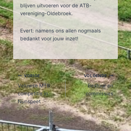
blijven uitvoeren voor de ATB-
vereniging-OIdebroek.
Evert: namens ons allen nogmaals
bedankt voor jouw inzet!
Bericht
VORIGE
VOLGENDE
Veluwse MTB
Bestuur en
navigatie
competitie in
commissies
Nunspeet