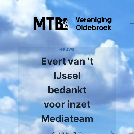
Doorgaan
naar
inhoud
NIEUWS
Evert van ’t
IJssel
bedankt
voor inzet
Mediateam
22 januari, 2025