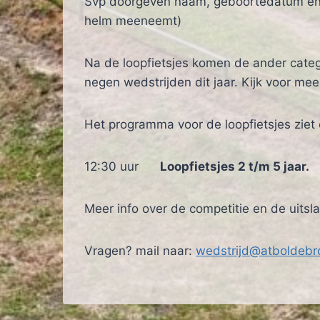
Svp doorgeven naam, geboortedatum en wo
helm meeneemt)
Na de loopfietsjes komen de ander categ
negen wedstrijden dit jaar. Kijk voor mee
Het programma voor de loopfietsjes ziet e
12:30 uur
Loopfietsjes 2 t/m 5 jaar.
Meer info over de competitie en de uit
Vragen? mail naar:
wedstrijd@atboldebr