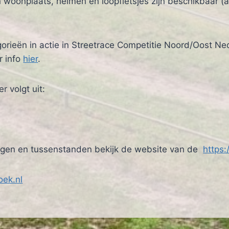
onplaats, helmen en loopfietsjes zijn beschikbaar (aan
orieën in actie in Streetrace Competitie Noord/Oost Ned
r info
hier
.
r volgt uit:
slagen en tussenstanden bekijk de website van de
https:
oek.nl