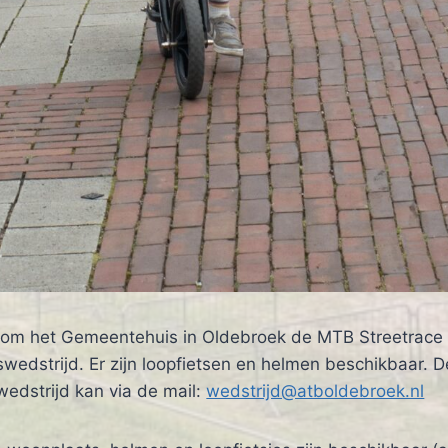
ondom het Gemeentehuis in Oldebroek de MTB Streetrace 
dstrijd. Er zijn loopfietsen en helmen beschikbaar. De
 wedstrijd kan via de mail:
wedstrijd@atboldebroek.nl