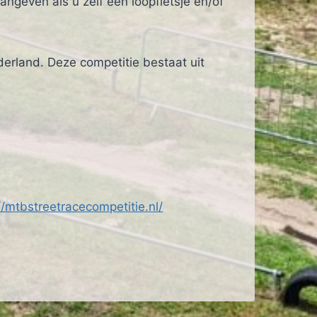
geven als u zelf een loopfietsje en/of
erland. Deze competitie bestaat uit
//mtbstreetracecompetitie.nl/