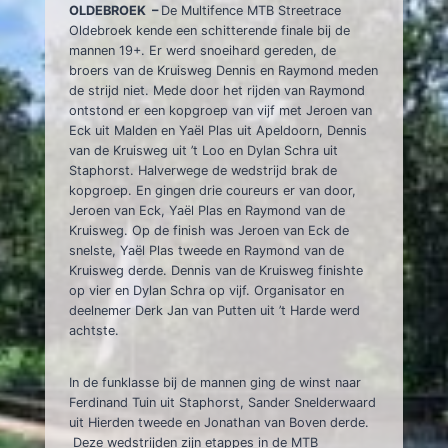
OLDEBROEK –
De Multifence MTB Streetrace
Oldebroek kende een schitterende finale bij de
mannen 19+. Er werd snoeihard gereden, de
broers van de Kruisweg Dennis en Raymond meden
de strijd niet. Mede door het rijden van Raymond
ontstond er een kopgroep van vijf met Jeroen van
Eck uit Malden en Yaël Plas uit Apeldoorn, Dennis
van de Kruisweg uit ’t Loo en Dylan Schra uit
Staphorst. Halverwege de wedstrijd brak de
kopgroep. En gingen drie coureurs er van door,
Jeroen van Eck, Yaël Plas en Raymond van de
Kruisweg. Op de finish was Jeroen van Eck de
snelste, Yaël Plas tweede en Raymond van de
Kruisweg derde. Dennis van de Kruisweg finishte
op vier en Dylan Schra op vijf. Organisator en
deelnemer Derk Jan van Putten uit ’t Harde werd
achtste.
In de funklasse bij de mannen ging de winst naar
Ferdinand Tuin uit Staphorst, Sander Snelderwaard
uit Hierden tweede en Jonathan van Boven derde.
Deze wedstrijden zijn etappes in de MTB