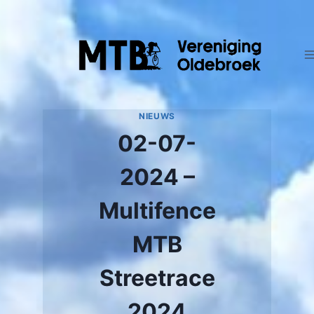
Doorgaan
naar
inhoud
NIEUWS
02-07-
2024 –
Multifence
MTB
Streetrace
2024