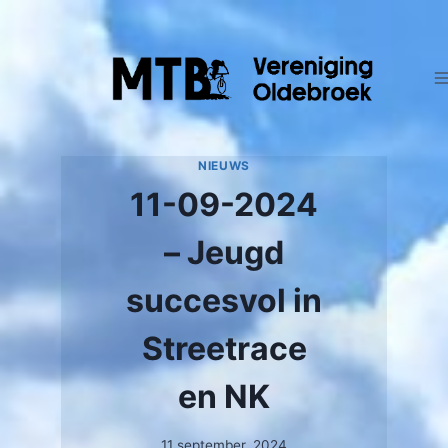
Doorgaan
naar
inhoud
NIEUWS
11-09-2024
– Jeugd
succesvol in
Streetrace
en NK
11 september, 2024